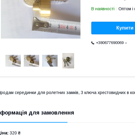
В наявності
Оптом і 
Купити
+380677690069
родам серединки для ролетних замків, 3 ключа хрестовидних в ко
нформація для замовлення
іна:
320 ₴