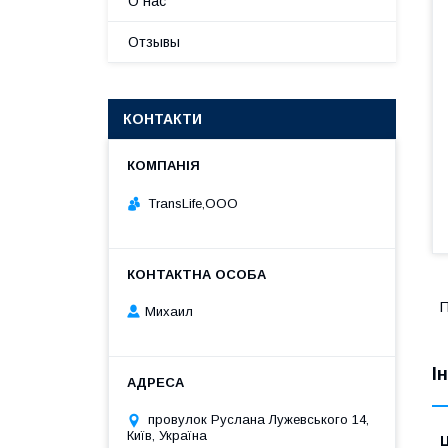
О нас
Отзывы
КОНТАКТИ
TransLife,ООО
П
Михаил
І
провулок Руслана Лужевського 14,
Київ, Україна
Ц