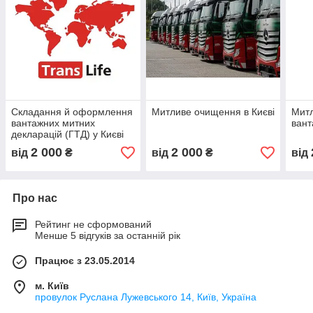
Складання й оформлення
Митливе очищення в Києві
Мит
вантажних митних
вант
декларацій (ГТД) у Києві
2 000
2 000
від
₴
від
₴
від
Про нас
Рейтинг не сформований
Менше 5 відгуків за останній рік
Працює з 23.05.2014
м. Київ
провулок Руслана Лужевського 14, Київ, Україна